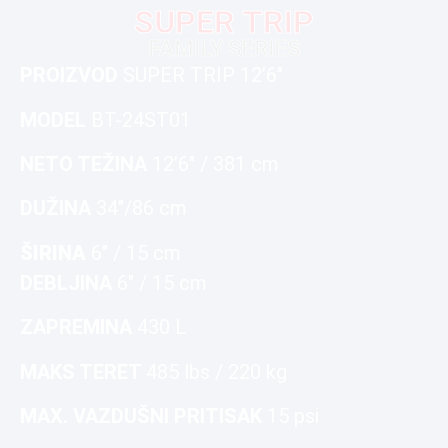
SUPER TRIP
FAMILY SERIES
PROIZVOD
SUPER TRIP 12’6″
MODEL
BT-24ST01
NETO TEŽINA
12’6″ / 381 cm
DUŽINA
34″/86 cm
ŠIRINA
6″ / 15 cm
DEBLJINA
6″ / 15 cm
ZAPREMINA
430 L
MAKS TERET
485 lbs / 220 kg
MAX. VAZDUŠNI PRITISAK
15 psi