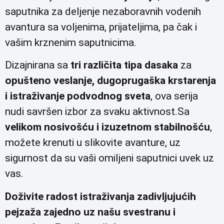
saputnika za deljenje nezaboravnih vodenih
avantura sa voljenima, prijateljima, pa čak i
vašim krznenim saputnicima.
Dizajnirana sa
tri različita tipa dasaka
za
opušteno veslanje, dugoprugaška krstarenja
i istraživanje podvodnog sveta
, ova serija
nudi savršen izbor za svaku aktivnost.Sa
velikom nosivošću i izuzetnom stabilnošću
,
možete krenuti u slikovite avanture, uz
sigurnost da su vaši omiljeni saputnici uvek uz
vas.
Doživite radost istraživanja zadivljujućih
pejzaža zajedno uz našu svestranu i