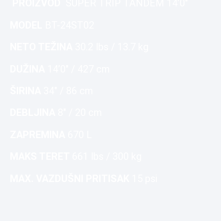
PROIZVOD
SUPER TRIP TANDEM 14’0″
MODEL
BT-24ST02
NETO TEŽINA
30.2 lbs / 13.7 kg
DUŽINA
14’0″ / 427 cm
ŠIRINA
34″ / 86 cm
DEBLJINA
8″ / 20 cm
ZAPREMINA
670 L
MAKS TERET
661 lbs / 300 kg
MAX. VAZDUŠNI PRITISAK
15 psi