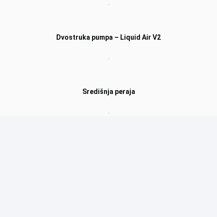
.
Dvostruka pumpa – Liquid Air V2
.
Središnja peraja
.
Pogledajte i druge modele
MONSTER 12’0″
VAPOR 10’4″
FUSION 10’10”